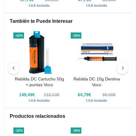
I.V.A Incluido
I.V.A Incluido
También te Puede Interesar
-42%
-35%
-28
rs
Rebilda DC Cartucho 50g
Rebilda DC 10g Dentina
Pe
+ puntas Voco
Voco
3
€
149,49€
233,53€
64,79€
99,88€
I.V.A Incluido
I.V.A Incluido
Productos relacionados
-32%
-30%
-41