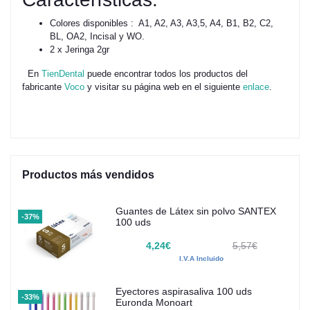
Colores disponibles : A1, A2, A3, A3,5, A4, B1, B2, C2,
BL, OA2, Incisal y WO.
2 x Jeringa 2gr
En
TienDental
puede encontrar todos los productos del
fabricante
Voco
y visitar su página web en el siguiente
enlace
.
Productos más vendidos
Guantes de Látex sin polvo SANTEX
-37%
100 uds
4,24€
5,57€
I.V.A Incluido
Eyectores aspirasaliva 100 uds
-33%
Euronda Monoart