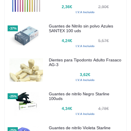
2,36€
2,90€
I.V.A Incluido
Guantes de Nitrilo sin polvo Azules
-37%
SANTEX 100 uds
4,24€
5,57€
I.V.A Incluido
Dientes para Tipodonto Adulto Frasaco
AG-3
3,62€
I.V.A Incluido
Guantes de nitrilo Negro Starline
-25%
100uds
4,34€
4,78€
I.V.A Incluido
Guantes de nitrilo Violeta Starline
-25%