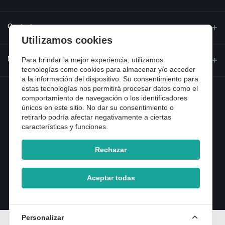
Quienes somos
Contacto
Utilizamos cookies
Contacta con nosotros
Dirección
Mi cuenta
Para brindar la mejor experiencia, utilizamos
Dónde estamos
Calle Ferraz 42, Madrid
tecnologías como cookies para almacenar y/o acceder
Preguntas frecuentes
a la información del dispositivo. Su consentimiento para
estas tecnologías nos permitirá procesar datos como el
Iniciar sesión
Teléfono
Entradas de blog
comportamiento de navegación o los identificadores
918 13 81 81
únicos en este sitio. No dar su consentimiento o
Historial de pedidos
retirarlo podría afectar negativamente a ciertas
Email
Mi lista de compra
características y funciones.
info@tiendental.com
Seguimiento del pedido
Rechazar
Copyright 2025 © TienDental productos dentales, S.L..
Version: 1.14.16.12.
Aceptar todas
Personalizar