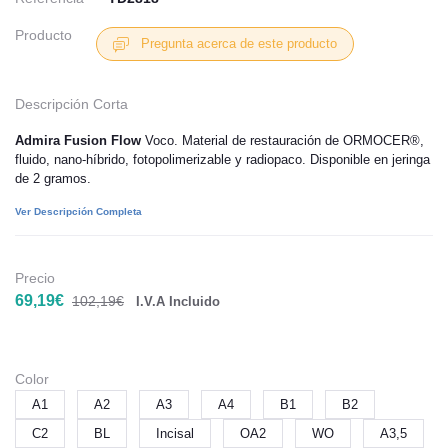
Producto
Pregunta acerca de este producto
Descripción Corta
Admira Fusion Flow
Voco. Material de restauración de ORMOCER®,
fluido, nano-híbrido, fotopolimerizable y radiopaco. Disponible en jeringa
de 2 gramos.
Ver Descripción Completa
Precio
69,19€
102,19€
I.V.A Incluido
Color
A1
A2
A3
A4
B1
B2
C2
BL
Incisal
OA2
WO
A3,5