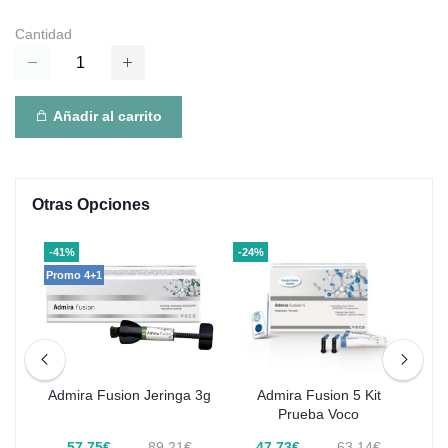
Cantidad
Añadir al carrito
Otras Opciones
-41%
-24%
-40
Promo 4+1
 x
Admira Fusion Jeringa 3g
Admira Fusion 5 Kit
Ad
Prueba Voco
€
57,75€
89,21€
47,73€
63,14€