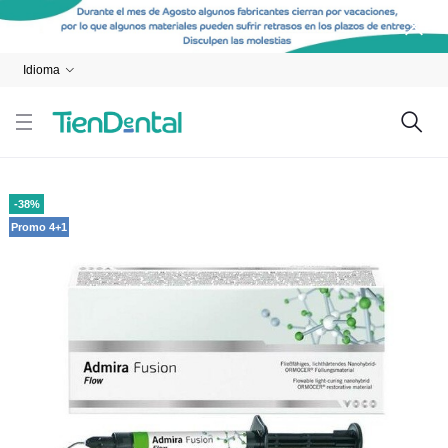
Idioma
-38%
Promo 4+1