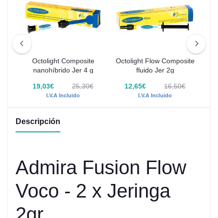
Pro
k
Octolight Composite
Octolight Flow Composite
Adm
ma
nanohíbrido Jer 4 g
fluido Jer 2g
€
19,03€
25,30€
12,65€
16,50€
I.V.A Incluido
I.V.A Incluido
Descripción
Admira Fusion Flow
Voco - 2 x Jeringa
2gr