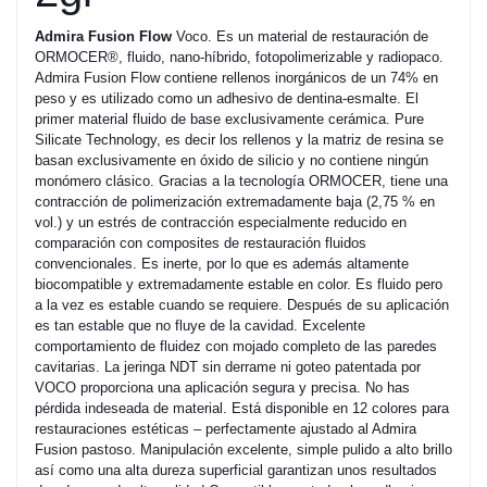
Admira Fusion Flow
Voco. Es un material de restauración de
ORMOCER®, fluido, nano-híbrido, fotopolimerizable y radiopaco.
Admira Fusion Flow contiene rellenos inorgánicos de un 74% en
peso y es utilizado como un adhesivo de dentina-esmalte. El
primer material fluido de base exclusivamente cerámica. Pure
Silicate Technology, es decir los rellenos y la matriz de resina se
basan exclusivamente en óxido de silicio y no contiene ningún
monómero clásico. Gracias a la tecnología ORMOCER, tiene una
contracción de polimerización extremadamente baja (2,75 % en
vol.) y un estrés de contracción especialmente reducido en
comparación con composites de restauración fluidos
convencionales. Es inerte, por lo que es además altamente
biocompatible y extremadamente estable en color. Es fluido pero
a la vez es estable cuando se requiere. Después de su aplicación
es tan estable que no fluye de la cavidad. Excelente
comportamiento de fluidez con mojado completo de las paredes
cavitarias. La jeringa NDT sin derrame ni goteo patentada por
VOCO proporciona una aplicación segura y precisa. No has
pérdida indeseada de material. Está disponible en 12 colores para
restauraciones estéticas – perfectamente ajustado al Admira
Fusion pastoso. Manipulación excelente, simple pulido a alto brillo
así como una alta dureza superficial garantizan unos resultados