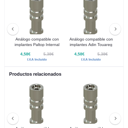
con
Análogo compatible con
Análogo compatible con
An
i
implantes Paltop Internal
implantes Adin Touareg
4,58€
5,38€
4,58€
5,38€
I.V.A Incluido
I.V.A Incluido
Productos relacionados