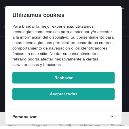
Quienes somos
Contacto
Utilizamos cookies
Contacta con nosotros
Dirección
Para brindar la mejor experiencia, utilizamos
Mi cuenta
Dónde estamos
tecnologías como cookies para almacenar y/o acceder
Calle Ferraz 42, Madrid
a la información del dispositivo. Su consentimiento para
Preguntas frecuentes
estas tecnologías nos permitirá procesar datos como el
Iniciar sesión
Teléfono
Entradas de blog
comportamiento de navegación o los identificadores
918 13 81 81
únicos en este sitio. No dar su consentimiento o
Historial de pedidos
retirarlo podría afectar negativamente a ciertas
Email
características y funciones.
Mi lista de compra
info@tiendental.com
Seguimiento del pedido
Rechazar
Copyright 2025 © TienDental productos dentales, S.L..
Version: 1.14.16.12.
Aceptar todas
Personalizar
Inicio
Categorías
Carro (
0
)
Notificaciones
Mi cuenta