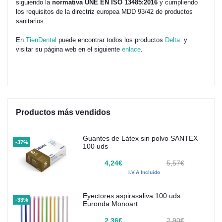
siguiendo la
normativa UNE EN ISO 13485:2016
y cumpliendo
los requisitos de la directriz europea MDD 93/42 de productos
sanitarios.
En
TienDental
puede encontrar todos los productos
Delta
y
visitar su página web en el siguiente
enlace
.
Productos más vendidos
Guantes de Látex sin polvo SANTEX
-37%
100 uds
4,24€
5,57€
I.V.A Incluido
Eyectores aspirasaliva 100 uds
-33%
Euronda Monoart
2,36€
2,90€