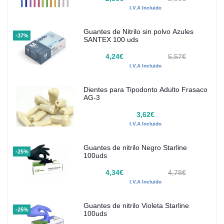
I.V.A Incluido
Guantes de Nitrilo sin polvo Azules
-37%
SANTEX 100 uds
4,24€
5,57€
I.V.A Incluido
Dientes para Tipodonto Adulto Frasaco
AG-3
3,62€
I.V.A Incluido
Guantes de nitrilo Negro Starline
-25%
100uds
4,34€
4,78€
I.V.A Incluido
Guantes de nitrilo Violeta Starline
-25%
100uds