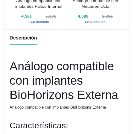
con
Análogo compatible con
Análogo compatible con
An
ive
implantes Paltop Internal
Megagen Octa
4,58€
5,38€
4,58€
5,38€
I.V.A Incluido
I.V.A Incluido
Descripción
Análogo compatible
con implantes
BioHorizons Externa
Análogo compatible con implantes BioHorizons Externa
Características: