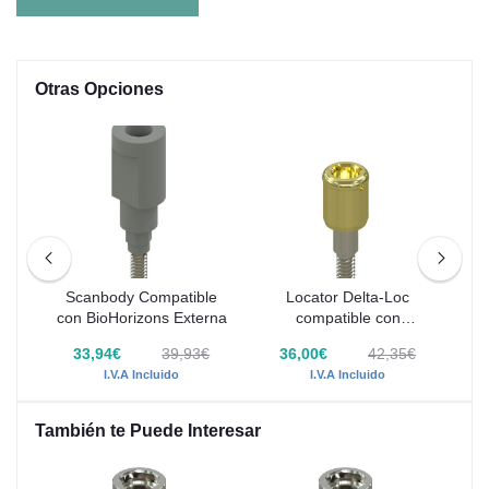
Otras Opciones
o
Scanbody Compatible
Locator Delta-Loc
ntes
con BioHorizons Externa
compatible con
com
a
BioHorizons Externa
33,94€
39,93€
36,00€
42,35€
I.V.A Incluido
I.V.A Incluido
También te Puede Interesar