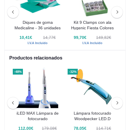
s
Diques de goma
Kit 9 Clamps con ala
Cl
Medicaline - 36 unidades
Hygenic Fiesta Colores
€
10,41€
14,77€
99,70€
149,82€
I.V.A Incluido
I.V.A Incluido
Productos relacionados
-48%
-32%
-30
iLED MAX Lámpara de
Lámpara fotocurado
A
des
fotocurado
Woodpecker LED.D
€
112,00€
179,08€
78,05€
114,71€