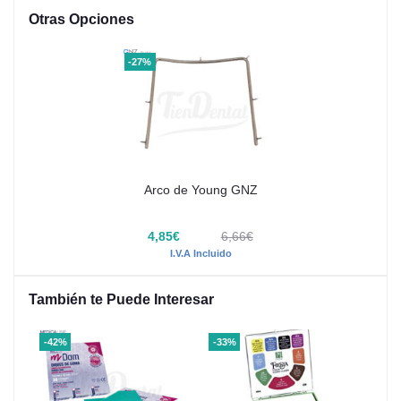
Otras Opciones
-27%
Arco de Young GNZ
4,85€
6,66€
I.V.A Incluido
También te Puede Interesar
-42%
-33%
-25