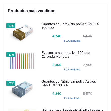
Productos más vendidos
Guantes de Látex sin polvo SANTEX
-37%
100 uds
4,24€
5,57€
I.V.A Incluido
Eyectores aspirasaliva 100 uds
-33%
Euronda Monoart
2,36€
2,90€
I.V.A Incluido
Guantes de Nitrilo sin polvo Azules
-37%
SANTEX 100 uds
4,24€
5,57€
I.V.A Incluido
Dientes para Tipodonto Adulto Frasaco