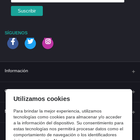
SÍGUENOS
Información
Quienes somos
Contacto
Utilizamos cookies
Contacta con nosotros
Dirección
Para brindar la mejor experiencia, utilizamos
Mi cuenta
Dónde estamos
tecnologías como cookies para almacenar y/o acceder
Calle Ferraz 42, Madrid
a la información del dispositivo. Su consentimiento para
Preguntas frecuentes
estas tecnologías nos permitirá procesar datos como el
Iniciar sesión
Teléfono
comportamiento de navegación o los identificadores
Entradas de blog
918 13 81 81