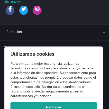
SÍGUENOS
Información
Quienes somos
Contacto
Utilizamos cookies
Contacta con nosotros
Dirección
Mi cuenta
Para brindar la mejor experiencia, utilizamos
Dónde estamos
Calle Ferraz 42, Madrid
tecnologías como cookies para almacenar y/o acceder
a la información del dispositivo. Su consentimiento para
Preguntas frecuentes
estas tecnologías nos permitirá procesar datos como el
Iniciar sesión
Teléfono
Entradas de blog
comportamiento de navegación o los identificadores
918 13 81 81
únicos en este sitio. No dar su consentimiento o
Historial de pedidos
retirarlo podría afectar negativamente a ciertas
Email
Mi lista de compra
características y funciones.
info@tiendental.com
Seguimiento del pedido
Rechazar