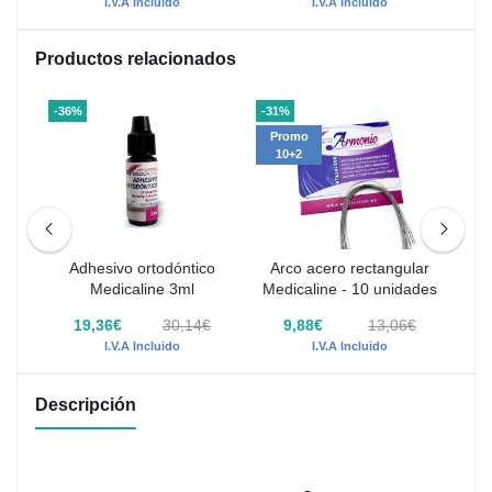
I.V.A Incluido
I.V.A Incluido
Productos relacionados
-36%
-31%
-31
Promo
P
10+2
1
Adhesivo ortodóntico
Arco acero rectangular
BT
Medicaline 3ml
Medicaline - 10 unidades
Med
€
19,36€
30,14€
9,88€
13,06€
I.V.A Incluido
I.V.A Incluido
Descripción