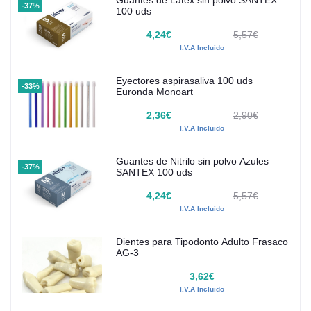
-37%
100 uds
4,24€
5,57€
I.V.A Incluido
Eyectores aspirasaliva 100 uds
-33%
Euronda Monoart
2,36€
2,90€
I.V.A Incluido
Guantes de Nitrilo sin polvo Azules
-37%
SANTEX 100 uds
4,24€
5,57€
I.V.A Incluido
Dientes para Tipodonto Adulto Frasaco
AG-3
3,62€
I.V.A Incluido