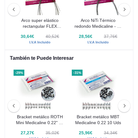
Arco super elástico
Arco NiTi Térmico
e -
rectangular FLEX
redondo Medicaline - 10
Re
Medicaline - 10 uds
uds
€
30,64€
40,52€
28,56€
37,76€
I.V.A Incluido
I.V.A Incluido
También te Puede Interesar
-29%
-31%
do
Bracket metálico ROTH
Bracket metálico MBT
Uds
Mini Medicaline 0.22" 10
Medicaline 0.22 10 Uds
Uds
€
27,27€
35,02€
25,96€
34,34€