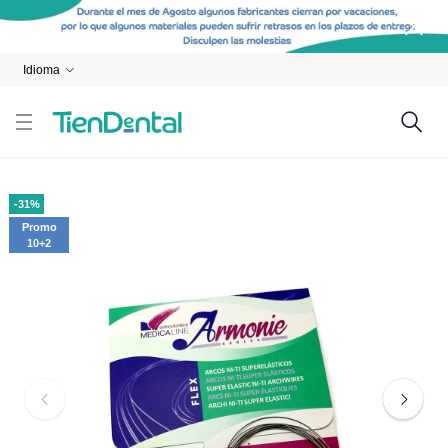
Idioma
-31%
Promo
10+2