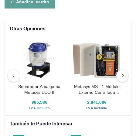
Añadir al carrito
Otras Opciones
-20
n
Separador Amalgama
Metasys MST 1 Módulo
ama
Metasys ECO II
Externo Centrífuga
As
T
separador de amalgama
8€
965,58€
2.841,08€
8
I.V.A Incluido
I.V.A Incluido
También te Puede Interesar