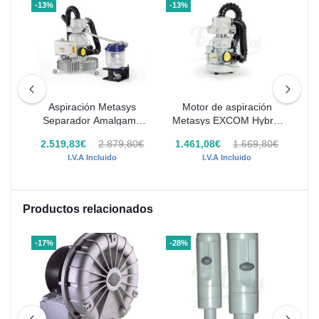
-13%
-13%
-13
e
Aspiración Metasys
Motor de aspiración
s
Separador Amalgama
Metasys EXCOM Hybrid
Me
EXCOM Hybrid A1
1S
 -
2.519,83€
2.879,80€
1.461,08€
1.669,80€
1
€
I.V.A Incluido
I.V.A Incluido
Productos relacionados
-17%
-28%
-9