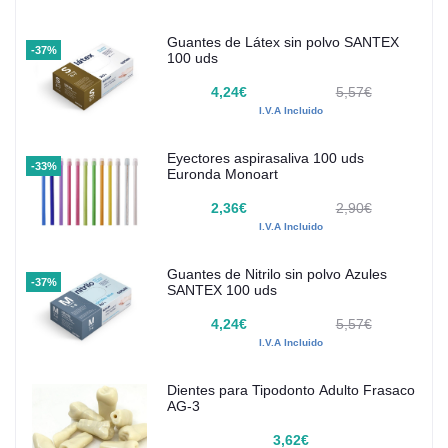
Guantes de Látex sin polvo SANTEX
-37%
100 uds
4,24€
5,57€
I.V.A Incluido
Eyectores aspirasaliva 100 uds
-33%
Euronda Monoart
2,36€
2,90€
I.V.A Incluido
Guantes de Nitrilo sin polvo Azules
-37%
SANTEX 100 uds
4,24€
5,57€
I.V.A Incluido
Dientes para Tipodonto Adulto Frasaco
AG-3
3,62€