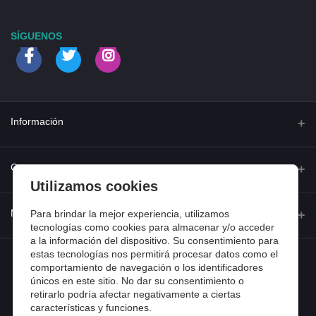
SÍGUENOS
Información
Quienes somos
Contacto
Utilizamos cookies
Contacta con nosotros
Dirección
Mi cuenta
Para brindar la mejor experiencia, utilizamos
Dónde estamos
Calle Ferraz 42, Madrid
tecnologías como cookies para almacenar y/o acceder
a la información del dispositivo. Su consentimiento para
Preguntas frecuentes
estas tecnologías nos permitirá procesar datos como el
Iniciar sesión
Teléfono
Entradas de blog
comportamiento de navegación o los identificadores
918 13 81 81
únicos en este sitio. No dar su consentimiento o
Historial de pedidos
retirarlo podría afectar negativamente a ciertas
Email
Mi lista de compra
características y funciones.