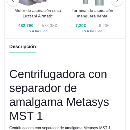
 de
Motor de aspiración seca
Terminal de aspiración
C
-
Luzzani Airmatic
manguera dental
5€
482,79€
578,38€
7,20€
8,23€
I.V.A Incluido
I.V.A Incluido
Descripción
Centrifugadora con
separador de
amalgama Metasys
MST 1
Centrifugadora con separador de amalgama Metasys MST 1