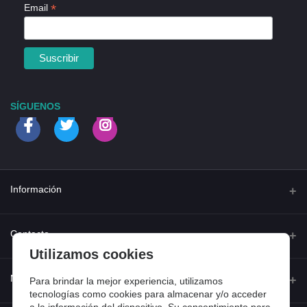
*
Email
SÍGUENOS
Información
Quienes somos
Contacto
Utilizamos cookies
Contacta con nosotros
Dirección
Mi cuenta
Dónde estamos
Para brindar la mejor experiencia, utilizamos
Calle Ferraz 42, Madrid
tecnologías como cookies para almacenar y/o acceder
Preguntas frecuentes