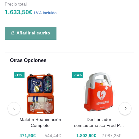
Precio total
1.633,50€
I.V.A Incluido
Añadir al carrito
Otras Opciones
-13%
-14%
-10
Sin
Maletín Reanimación
Desfibrilador
Ma
o
Completo
semiautomático Fred PA-
1 Schiller
€
471,90€
544,44€
1.802,90€
2.087,25€