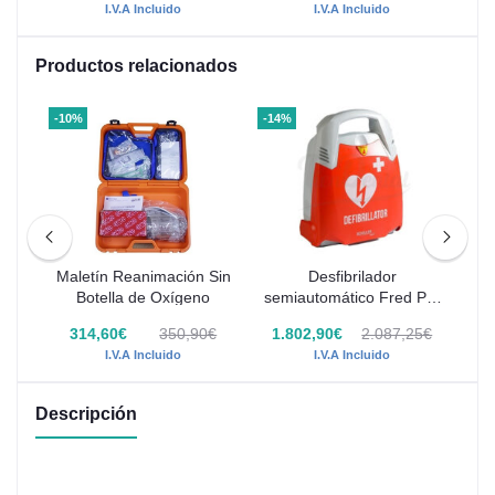
I.V.A Incluido
I.V.A Incluido
Productos relacionados
-10%
-14%
-13
Maletín Reanimación Sin
Desfibrilador
M
dic
Botella de Oxígeno
semiautomático Fred PA-
1 Schiller
0€
314,60€
350,90€
1.802,90€
2.087,25€
I.V.A Incluido
I.V.A Incluido
Descripción