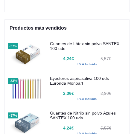
Productos más vendidos
Guantes de Látex sin polvo SANTEX
-37%
100 uds
4,24€
5,57€
I.V.A Incluido
Eyectores aspirasaliva 100 uds
-33%
Euronda Monoart
2,36€
2,90€
I.V.A Incluido
Guantes de Nitrilo sin polvo Azules
-37%
SANTEX 100 uds
4,24€
5,57€
I.V.A Incluido