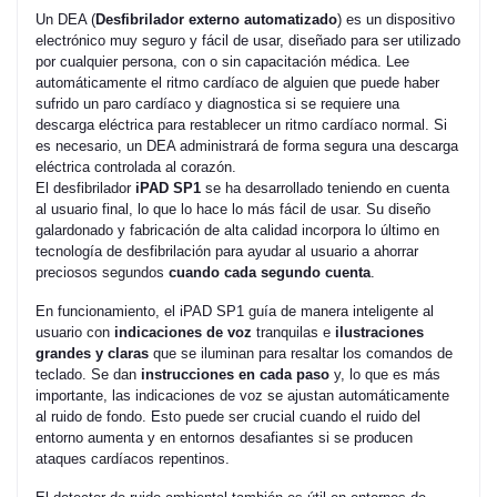
Un DEA (
Desfibrilador externo automatizado
) es un dispositivo
electrónico muy seguro y fácil de usar, diseñado para ser utilizado
por cualquier persona, con o sin capacitación médica. Lee
automáticamente el ritmo cardíaco de alguien que puede haber
sufrido un paro cardíaco y diagnostica si se requiere una
descarga eléctrica para restablecer un ritmo cardíaco normal. Si
es necesario, un DEA administrará de forma segura una descarga
eléctrica controlada al corazón.
El desfibrilador
iPAD SP1
se ha desarrollado teniendo en cuenta
al usuario final, lo que lo hace lo más fácil de usar. Su diseño
galardonado y fabricación de alta calidad incorpora lo último en
tecnología de desfibrilación para ayudar al usuario a ahorrar
preciosos segundos
cuando cada segundo cuenta
.
En funcionamiento, el iPAD SP1 guía de manera inteligente al
usuario con
indicaciones de voz
tranquilas e
ilustraciones
grandes y claras
que se iluminan para resaltar los comandos de
teclado. Se dan
instrucciones en cada paso
y, lo que es más
importante, las indicaciones de voz se ajustan automáticamente
al ruido de fondo. Esto puede ser crucial cuando el ruido del
entorno aumenta y en entornos desafiantes si se producen
ataques cardíacos repentinos.