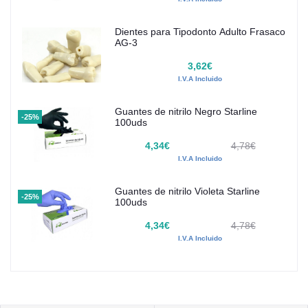
Dientes para Tipodonto Adulto Frasaco
AG-3
3,62€
I.V.A Incluido
Guantes de nitrilo Negro Starline
-25%
100uds
4,34€
4,78€
I.V.A Incluido
Guantes de nitrilo Violeta Starline
-25%
100uds
4,34€
4,78€
I.V.A Incluido