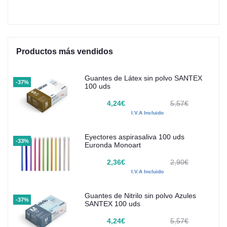
Productos más vendidos
Guantes de Látex sin polvo SANTEX
-37%
100 uds
4,24€
5,57€
I.V.A Incluido
Eyectores aspirasaliva 100 uds
-33%
Euronda Monoart
2,36€
2,90€
I.V.A Incluido
Guantes de Nitrilo sin polvo Azules
-37%
SANTEX 100 uds
4,24€
5,57€