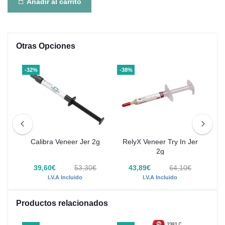
Añadir al carrito
Otras Opciones
-32%
-38%
-39
mix
Calibra Veneer Jer 2g
RelyX Veneer Try In Jer
2g
€
39,60€
53,30€
43,89€
64,10€
I.V.A Incluido
I.V.A Incluido
Productos relacionados