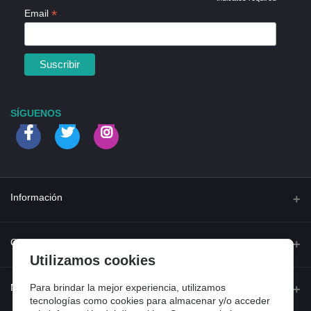
*
*
Email
SÍGUENOS
Información
Quienes somos
Contacto
Utilizamos cookies
Contacta con nosotros
Dirección
Para brindar la mejor experiencia, utilizamos
Mi cuenta
Dónde estamos
tecnologías como cookies para almacenar y/o acceder
Calle Ferraz 42, Madrid