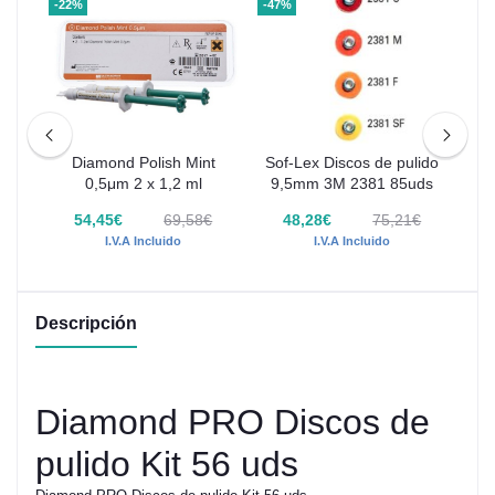
-22%
-47%
-32
870
Diamond Polish Mint
Sof-Lex Discos de pulido
2
0,5μm 2 x 1,2 ml
9,5mm 3M 2381 85uds
S
p
 -
54,45€
69,58€
48,28€
75,21€
€
I.V.A Incluido
I.V.A Incluido
Descripción
Diamond PRO Discos de
pulido Kit 56 uds