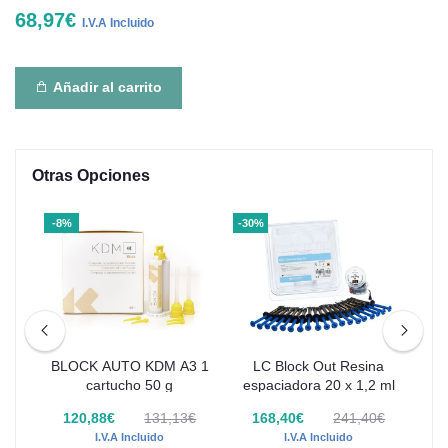
68,97€
I.V.A Incluido
Añadir al carrito
Otras Opciones
-8%
-30%
-30
a
BLOCK AUTO KDM A3 1
LC Block Out Resina
ml
cartucho 50 g
espaciadora 20 x 1,2 ml
es
€
120,88€
131,13€
168,40€
241,40€
I.V.A Incluido
I.V.A Incluido