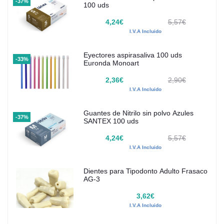
-37%
100 uds
4,24€
5,57€
I.V.A Incluido
Eyectores aspirasaliva 100 uds
-33%
Euronda Monoart
2,36€
2,90€
I.V.A Incluido
Guantes de Nitrilo sin polvo Azules
-37%
SANTEX 100 uds
4,24€
5,57€
I.V.A Incluido
Dientes para Tipodonto Adulto Frasaco
AG-3
3,62€
I.V.A Incluido