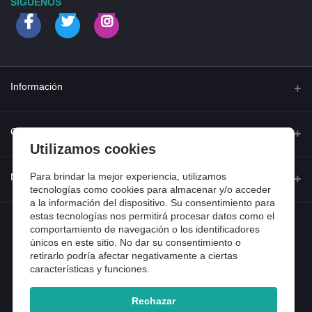
SÍGUENOS
Información
Quienes somos
Contacto
Utilizamos cookies
Contacta con nosotros
Dirección
Para brindar la mejor experiencia, utilizamos
Mi cuenta
Dónde estamos
tecnologías como cookies para almacenar y/o acceder
Calle Ferraz 42, Madrid
a la información del dispositivo. Su consentimiento para
Preguntas frecuentes
estas tecnologías nos permitirá procesar datos como el
Iniciar sesión
Teléfono
comportamiento de navegación o los identificadores
Entradas de blog
918 13 81 81
únicos en este sitio. No dar su consentimiento o
Historial de pedidos
retirarlo podría afectar negativamente a ciertas
Email
características y funciones.
Mi lista de compra
info@tiendental.com
Seguimiento del pedido
Rechazar