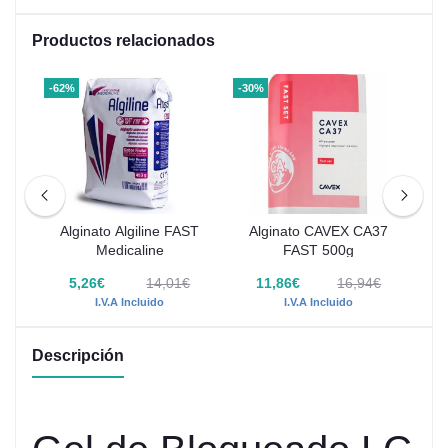
Productos relacionados
-62%
-30%
-30
ico
Alginato Algiline FAST
Alginato CAVEX CA37
A
Medicaline
FAST 500g
€
5,26€
14,01€
11,86€
16,94€
I.V.A Incluido
I.V.A Incluido
Descripción