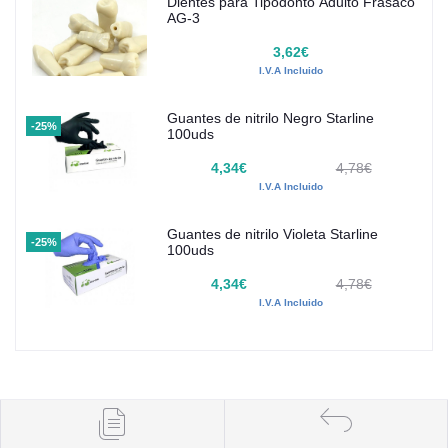
Dientes para Tipodonto Adulto Frasaco
AG-3
3,62€
I.V.A Incluido
Guantes de nitrilo Negro Starline
-25%
100uds
4,34€
4,78€
I.V.A Incluido
Guantes de nitrilo Violeta Starline
-25%
100uds
4,34€
4,78€
I.V.A Incluido