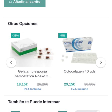
Añadir al carrito
Otras Opciones
-31%
-5%
-31
Gelatamp esponja
Octocolagen 40 uds
50
hemostática Roeko 20
h
Uds
€
18,15€
26,26€
29,15€
30,80€
I.V.A Incluido
I.V.A Incluido
También te Puede Interesar