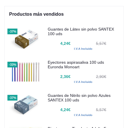
Productos más vendidos
Guantes de Látex sin polvo SANTEX
-37%
100 uds
4,24€
5,57€
I.V.A Incluido
Eyectores aspirasaliva 100 uds
-33%
Euronda Monoart
2,36€
2,90€
I.V.A Incluido
Guantes de Nitrilo sin polvo Azules
-37%
SANTEX 100 uds
4,24€
5,57€
I.V.A Incluido