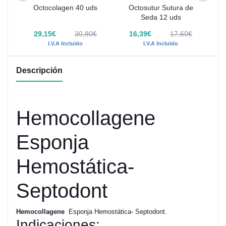
agó
Octocolagen 40 uds
Octosutur Sutura de
Su
 12
Seda 12 uds
€
29,15€
30,80€
16,39€
17,60€
I.V.A Incluido
I.V.A Incluido
Descripción
Hemocollagene
Esponja
Hemostática-
Septodont
Hemocollagene
Esponja Hemostática- Septodont.
Indicaciones: