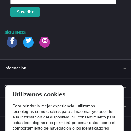
SÍGUENOS
Información
Quienes somos
Contacto
Utilizamos cookies
Contacta con nosotros
Dirección
Para brindar la mejor experiencia, utilizamos
Mi cuenta
Dónde estamos
tecnologías como cookies para almacenar y/o acceder
Calle Ferraz 42, Madrid
a la información del dispositivo. Su consentimiento para
Preguntas frecuentes
estas tecnologías nos permitirá procesar datos como el
Iniciar sesión
Teléfono
Entradas de blog
comportamiento de navegación o los identificadores
918 13 81 81