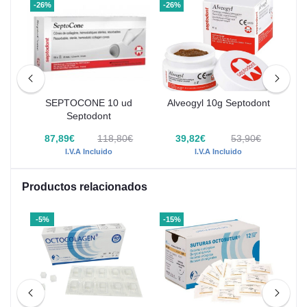
-26%
-26%
-36
cio
SEPTOCONE 10 ud
Alveogyl 10g Septodont
Ra
Septodont
8€
87,89€
118,80€
39,82€
53,90€
I.V.A Incluido
I.V.A Incluido
Productos relacionados
-5%
-15%
-32