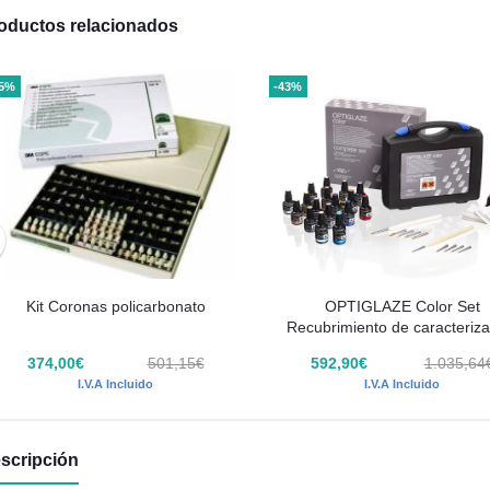
oductos relacionados
25%
-43%
Kit Coronas policarbonato
OPTIGLAZE Color Set
Recubrimiento de caracteriza
GC
374,00€
501,15€
592,90€
1.035,64
I.V.A Incluido
I.V.A Incluido
scripción