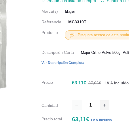
Añadir a la lista de compra
Añadir a co
Marca(s)
Major
Referencia
MC3310T
Producto
Pregunta acerca de este produ
Descripción Corta
Major Ortho Polvo 500g. Polí
Ver Descripción Completa
Precio
63,11€
87,66€
I.V.A Incluido
Cantidad
63,11€
Precio total
I.V.A Incluido