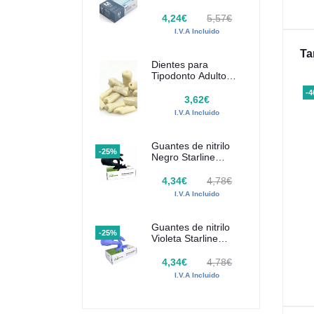
SANTEX 100 uds
.V.A Incluido
I.V.A Incluido
4,24€
5,57€
I.V.A Incluido
Ta
Dientes para
Tipodonto Adulto
Frasaco AG-3
-
3,62€
I.V.A Incluido
Guantes de nitrilo
-25%
Negro Starline
100uds
4,34€
4,78€
I.V.A Incluido
Guantes de nitrilo
-25%
Violeta Starline
100uds
4,34€
4,78€
I.V.A Incluido