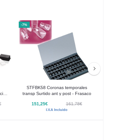
-7%
-9%
STFBK58 Coronas temporales
STBK108 Coron
ción
transp Surtido ant y post - Frasaco
transparentes Su
Fras
€
151,25€
161,78€
241,94€
I.V.A Incluido
I.V.A I