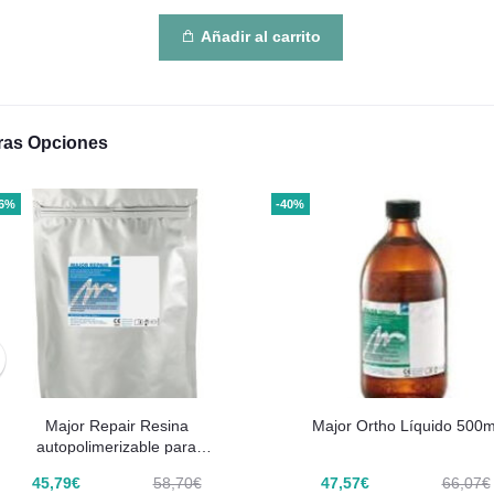
Añadir al carrito
ras Opciones
36%
-40%
Major Repair Resina
Major Ortho Líquido 500m
autopolimerizable para
reparaciones Polvo 500g
45,79€
58,70€
47,57€
66,07€