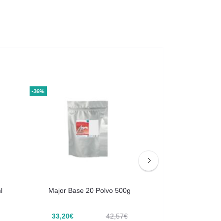
-36%
-40%
l
Major Base 20 Polvo 500g
Major Ortho Kit I
33,20€
42,57€
28,36€