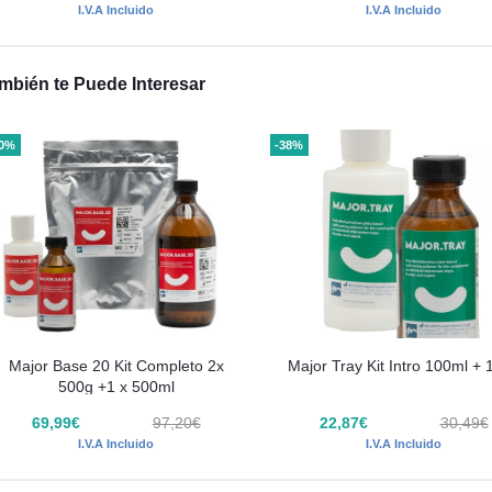
I.V.A Incluido
I.V.A Incluido
mbién te Puede Interesar
40%
-38%
Major Base 20 Kit Completo 2x
Major Tray Kit Intro 100ml + 
500g +1 x 500ml
69,99€
97,20€
22,87€
30,49€
I.V.A Incluido
I.V.A Incluido