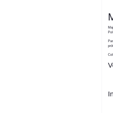
M
Maj
Pol
Par
pró
Col
V
I