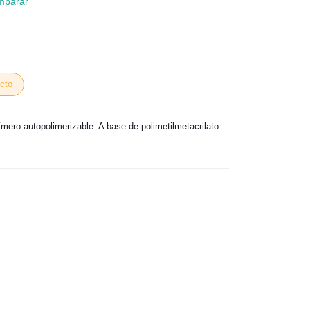
mparar
cto
mero autopolimerizable. A base de polimetilmetacrilato.