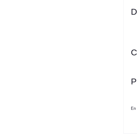
D
C
P
En