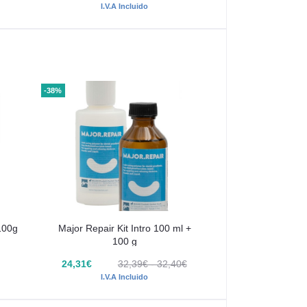
I.V.A Incluido
I.V.A I
-38%
100g
Major Repair Kit Intro 100 ml +
100 g
24,31€
32,39€ - 32,40€
I.V.A Incluido