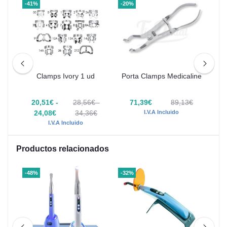
-41%
-20%
-25
Clamps Ivory 1 ud
Porta Clamps Medicaline
Cl
des
€
20,51€ -
28,56€ -
71,39€
89,13€
24,08€
34,36€
I.V.A Incluido
I.V.A Incluido
Productos relacionados
-48%
-32%
-30