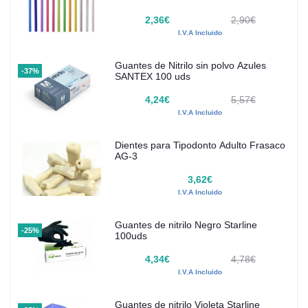
2,36€
2,90€
I.V.A Incluido
Guantes de Nitrilo sin polvo Azules
-37%
SANTEX 100 uds
4,24€
5,57€
I.V.A Incluido
Dientes para Tipodonto Adulto Frasaco
AG-3
3,62€
I.V.A Incluido
Guantes de nitrilo Negro Starline
-25%
100uds
4,34€
4,78€
I.V.A Incluido
Guantes de nitrilo Violeta Starline