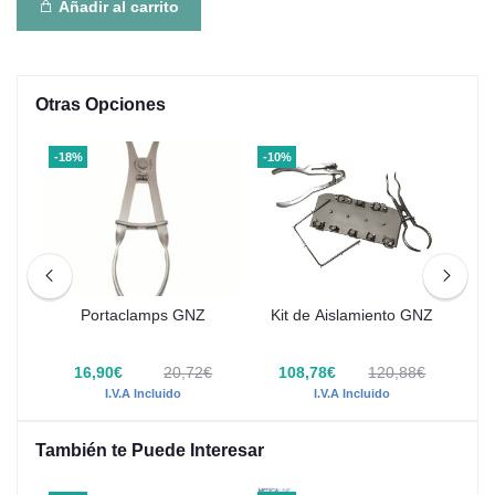
Añadir al carrito
Otras Opciones
-18%
-10%
Portaclamps GNZ
Kit de Aislamiento GNZ
P
l
A
€
16,90€
20,72€
108,78€
120,88€
I.V.A Incluido
I.V.A Incluido
También te Puede Interesar