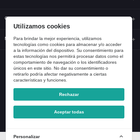
Quienes somos
Contacto
Utilizamos cookies
Contacta con nosotros
Dirección
Para brindar la mejor experiencia, utilizamos
Mi cuenta
Dónde estamos
tecnologías como cookies para almacenar y/o acceder
Calle Ferraz 42, Madrid
a la información del dispositivo. Su consentimiento para
Preguntas frecuentes
estas tecnologías nos permitirá procesar datos como el
Iniciar sesión
Teléfono
Entradas de blog
comportamiento de navegación o los identificadores
918 13 81 81
únicos en este sitio. No dar su consentimiento o
Historial de pedidos
retirarlo podría afectar negativamente a ciertas
Email
características y funciones.
Mi lista de compra
info@tiendental.com
Seguimiento del pedido
Rechazar
Copyright 2025 © TienDental productos dentales, S.L..
Version: 1.14.16.12.
Aceptar todas
Personalizar