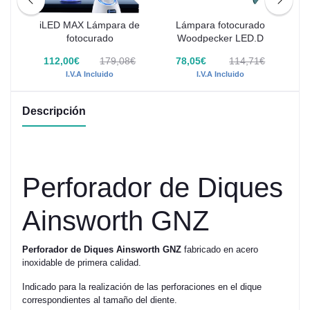
iLED MAX Lámpara de
Lámpara fotocurado
A
des
fotocurado
Woodpecker LED.D
€
112,00€
179,08€
78,05€
114,71€
I.V.A Incluido
I.V.A Incluido
Descripción
Perforador de Diques
Ainsworth GNZ
Perforador de Diques Ainsworth GNZ
fabricado en acero
inoxidable de primera calidad.
Indicado para la realización de las perforaciones en el dique
correspondientes al tamaño del diente.