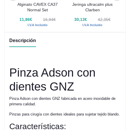
arl
Alginato CAVEX CA37
Jeringa ultracalm plus
Normal Set
Clarben
CA
€
11,86€
16,94€
30,13€
42,35€
I.V.A Incluido
I.V.A Incluido
Descripción
Pinza Adson con
dientes GNZ
Pinza Adson con dientes GNZ fabricada en acero inoxidable de
primera calidad.
Pinzas para cirugía con dientes ideales para sujetar tejido blando.
Características: