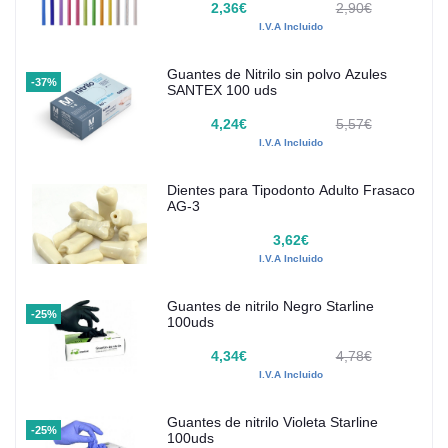
2,36€
2,90€
I.V.A Incluido
Guantes de Nitrilo sin polvo Azules
-37%
SANTEX 100 uds
4,24€
5,57€
I.V.A Incluido
Dientes para Tipodonto Adulto Frasaco
AG-3
3,62€
I.V.A Incluido
Guantes de nitrilo Negro Starline
-25%
100uds
4,34€
4,78€
I.V.A Incluido
Guantes de nitrilo Violeta Starline
-25%
100uds