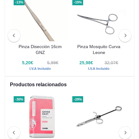
-13%
-19%
-28
ías
Pinza Disección 16cm
Pinza Mosquito Curva
GNZ
Leone
5,20€
5,99€
25,98€
32,07€
I.V.A Incluido
I.V.A Incluido
Productos relacionados
-30%
-29%
-13