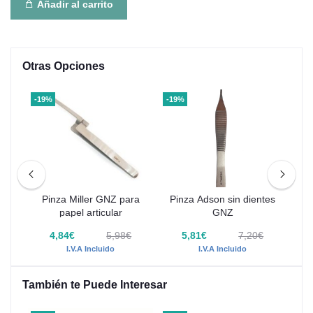
Añadir al carrito
Otras Opciones
-19%
-19%
-15
ón
Pinza Miller GNZ para
Pinza Adson sin dientes
Pi
papel articular
GNZ
4,84€
5,98€
5,81€
7,20€
I.V.A Incluido
I.V.A Incluido
También te Puede Interesar