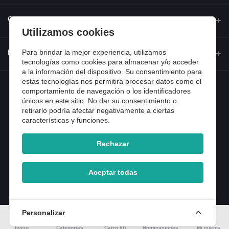
Quienes somos
Contacto
Utilizamos cookies
Contacta con nosotros
Dirección
Para brindar la mejor experiencia, utilizamos
Mi cuenta
Dónde estamos
tecnologías como cookies para almacenar y/o acceder
Calle Ferraz 42, Madrid
a la información del dispositivo. Su consentimiento para
Preguntas frecuentes
estas tecnologías nos permitirá procesar datos como el
Iniciar sesión
Teléfono
Entradas de blog
comportamiento de navegación o los identificadores
918 13 81 81
únicos en este sitio. No dar su consentimiento o
Historial de pedidos
retirarlo podría afectar negativamente a ciertas
Email
características y funciones.
Mi lista de compra
info@tiendental.com
Seguimiento del pedido
Rechazar
Copyright 2025 © TienDental productos dentales, S.L..
Version: 1.14.16.12.
Aceptar todas
Personalizar
Inicio
Categorías
Carro (
0
)
Notificaciones
Mi cuenta