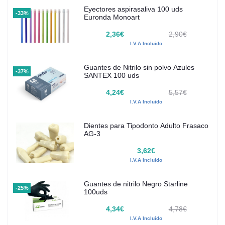
Eyectores aspirasaliva 100 uds
-33%
Euronda Monoart
2,36€
2,90€
I.V.A Incluido
Guantes de Nitrilo sin polvo Azules
-37%
SANTEX 100 uds
4,24€
5,57€
I.V.A Incluido
Dientes para Tipodonto Adulto Frasaco
AG-3
3,62€
I.V.A Incluido
Guantes de nitrilo Negro Starline
-25%
100uds
4,34€
4,78€
I.V.A Incluido