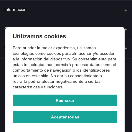
Información
Quienes somos
Contacto
Utilizamos cookies
Contacta con nosotros
Dirección
Para brindar la mejor experiencia, utilizamos
Mi cuenta
Dónde estamos
tecnologías como cookies para almacenar y/o acceder
Calle Ferraz 42, Madrid
a la información del dispositivo. Su consentimiento para
Preguntas frecuentes
estas tecnologías nos permitirá procesar datos como el
Iniciar sesión
Teléfono
Entradas de blog
comportamiento de navegación o los identificadores
918 13 81 81
únicos en este sitio. No dar su consentimiento o
Historial de pedidos
retirarlo podría afectar negativamente a ciertas
Email
características y funciones.
Mi lista de compra
info@tiendental.com
Seguimiento del pedido
Rechazar
Copyright 2025 © TienDental productos dentales, S.L..
Version: 1.14.16.12.
Aceptar todas