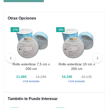
Otras Opciones
-17%
-15%
-46
m x
Rollo esterilizar 7,5 cm x
Rollo esterilizar 10 cm x
Ro
200 cm
200 cm
€
11,86€
14,28€
16,34€
19,12€
1
I.V.A Incluido
I.V.A Incluido
También te Puede Interesar