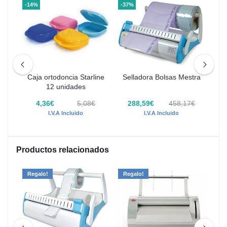
-14%
-37%
-5
ARO
Caja ortodoncia Starline
Selladora Bolsas Mestra
B
12 unidades
est
4,36€
5,08€
288,59€
458,17€
I.V.A Incluido
I.V.A Incluido
Productos relacionados
Regalo!
Regalo!
-29