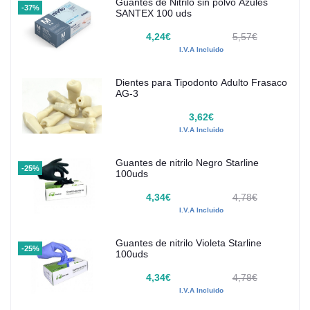
Guantes de Nitrilo sin polvo Azules
-37%
SANTEX 100 uds
4,24€
5,57€
I.V.A Incluido
Dientes para Tipodonto Adulto Frasaco
AG-3
3,62€
I.V.A Incluido
Guantes de nitrilo Negro Starline
-25%
100uds
4,34€
4,78€
I.V.A Incluido
Guantes de nitrilo Violeta Starline
-25%
100uds
4,34€
4,78€
I.V.A Incluido