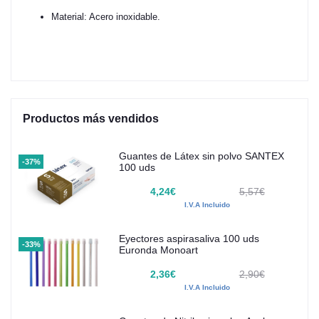
Material: Acero inoxidable.
Productos más vendidos
Guantes de Látex sin polvo SANTEX
-37%
100 uds
4,24€
5,57€
I.V.A Incluido
Eyectores aspirasaliva 100 uds
-33%
Euronda Monoart
2,36€
2,90€
I.V.A Incluido