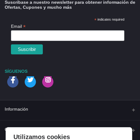
Suscribase a nuestro newsletter para obtener información de
Ofertas, Cupones y mucho más
*
indicates required
*
Email
SÍGUENOS
Información
Quienes somos
Contacto
Utilizamos cookies
Contacta con nosotros