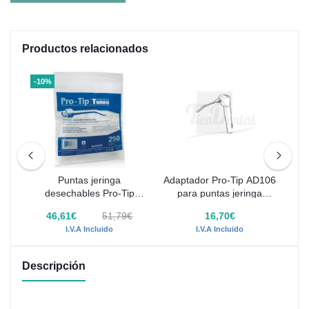
Productos relacionados
-10%
145
Puntas jeringa
Adaptador Pro-Tip AD106
Ada
a
desechables Pro-Tip
para puntas jeringa
Turbo
desechables
46,61€
51,79€
16,70€
I.V.A Incluido
I.V.A Incluido
Descripción