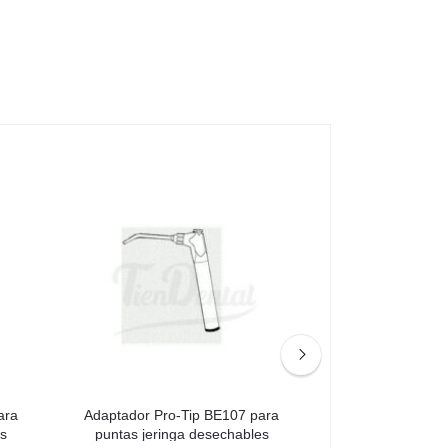
ara
Adaptador Pro-Tip BE107 para
Adaptador Pro-
s
puntas jeringa desechables
puntas jering