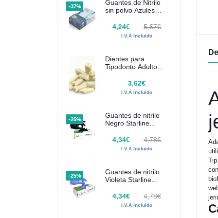
Guantes de Nitrilo
-37%
17,91€
48,16€
sin polvo Azules
SANTEX 100 uds
.V.A Incluido
I.V.A Incluido
4,24€
5,57€
I.V.A Incluido
De
Dientes para
Tipodonto Adulto
Frasaco AG-3
3,62€
A
I.V.A Incluido
j
Guantes de nitrilo
-25%
Negro Starline
100uds
4,34€
4,78€
Ada
I.V.A Incluido
uti
Tip
con
Guantes de nitrilo
-25%
bio
Violeta Starline
100uds
web
4,34€
4,78€
jer
C
I.V.A Incluido