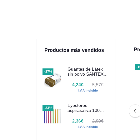
Pr
Productos más vendidos
-
Guantes de Látex
-37%
sin polvo SANTEX
100 uds
4,24€
5,57€
I.V.A Incluido
Eyectores
-33%
aspirasaliva 100
uds Euronda
Monoart
2,36€
2,90€
I.V.A Incluido
 Pro-Tip DE111 para
Adaptador Pro-Tip FA145 para
eringa desechables
puntas jeringa desechables