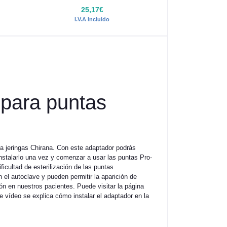
25,17€
25,
I.V.A Incluido
I.V.A I
para puntas
a jeringas Chirana. Con este adaptador podrás
nstalarlo una vez y comenzar a usar las puntas Pro-
icultad de esterilización de las puntas
el autoclave y pueden permitir la aparición de
ón en nuestros pacientes. Puede visitar la página
te vídeo se explica cómo instalar el adaptador en la