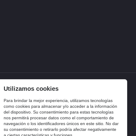
 CUENTA
Utilizamos cookies
ciar sesión
Para brindar la mejor experiencia, utilizamos tecnologías
torial de pedidos
como cookies para almacenar y/o acceder a la información
del dispositivo. Su consentimiento para estas tecnologías
lista de compra
nos permitirá procesar datos como el comportamiento de
uimiento del pedido
navegación o los identificadores únicos en este sitio. No dar
su consentimiento o retirarlo podría afectar negativamente
a ciertas características y funciones.