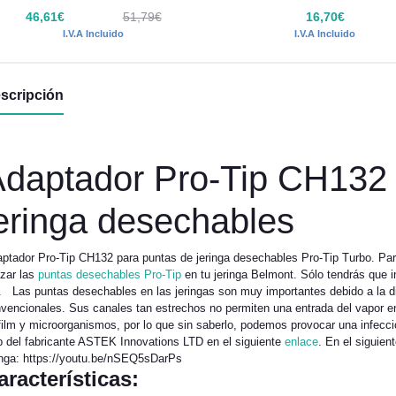
46,61€
51,79€
16,70€
I.V.A Incluido
I.V.A Incluido
scripción
daptador Pro-Tip CH132 
eringa desechables
ptador Pro-Tip CH132 para puntas de jeringa desechables Pro-Tip Turbo. Par
lizar las
puntas desechables Pro-Tip
en tu jeringa Belmont. Sólo tendrás que i
. Las puntas desechables en las jeringas son muy importantes debido a la dif
vencionales. Sus canales tan estrechos no permiten una entrada del vapor en 
film y microorganismos, por lo que sin saberlo, podemos provocar una infecci
 del fabricante ASTEK Innovations LTD en el siguiente
enlace
. En el siguien
inga: https://youtu.be/nSEQ5sDarPs
aracterísticas: