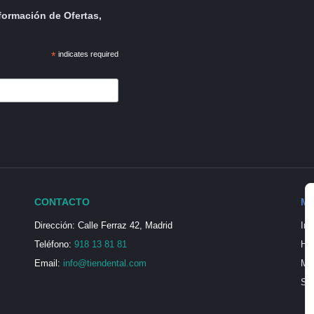
formación de Ofertas,
*
indicates required
CONTACTO
MI
Dirección: Calle Ferraz 42, Madrid
Ini
Teléfono:
918 13 81 81
His
Email:
info@tiendental.com
Mi 
Seg