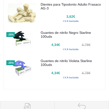
Dientes para Tipodonto Adulto Frasaco
AG-3
3,62€
I.V.A Incluido
Guantes de nitrilo Negro Starline
-25%
100uds
4,34€
4,78€
I.V.A Incluido
Guantes de nitrilo Violeta Starline
-25%
100uds
4,34€
4,78€
I.V.A Incluido