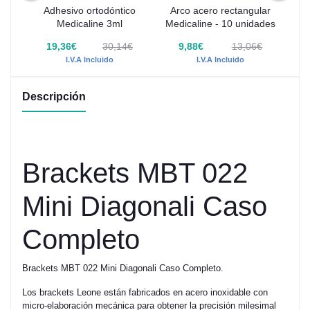
Adhesivo ortodóntico
Arco acero rectangular
OTH
Medicaline 3ml
Medicaline - 10 unidades
Med
uds
€
19,36€
30,14€
9,88€
13,06€
I.V.A Incluido
I.V.A Incluido
Descripción
Brackets MBT 022
Mini Diagonali Caso
Completo
Brackets MBT 022 Mini Diagonali Caso Completo.
Los brackets Leone están fabricados en acero inoxidable con
micro-elaboración mecánica para obtener la precisión milesimal