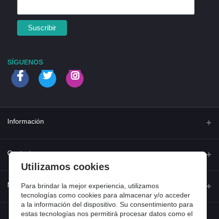
SÍGUENOS
Información
Quienes somos
Contacto
Utilizamos cookies
Contacta con nosotros
Dirección
Mi cuenta
Para brindar la mejor experiencia, utilizamos
Dónde estamos
Calle Ferraz 42, Madrid
tecnologías como cookies para almacenar y/o acceder
Preguntas frecuentes
a la información del dispositivo. Su consentimiento para
estas tecnologías nos permitirá procesar datos como el
Iniciar sesión
Teléfono