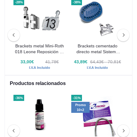
-28%
-38%
-28
ts
Brackets metal Mini-Roth
Brackets cementado
B
ds
018 Leone Reposición 10
directo metal Sistema
01
uds
Ricketts 018" Leone 1
€
33,00€
41,78€
43,89€
64,43€ - 70,81€
Caso
I.V.A Incluido
I.V.A Incluido
Productos relacionados
-36%
-31%
-31
Promo
P
10+2
1