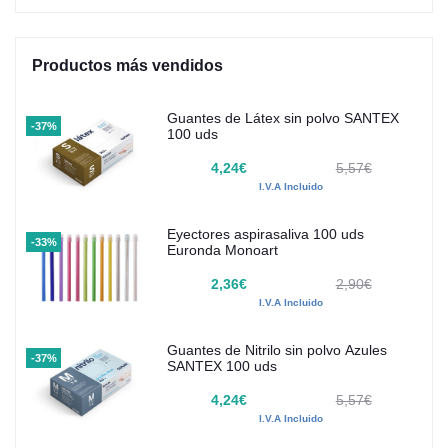
Productos más vendidos
Guantes de Látex sin polvo SANTEX
-37%
100 uds
4,24€
5,57€
I.V.A Incluido
Eyectores aspirasaliva 100 uds
-33%
Euronda Monoart
2,36€
2,90€
I.V.A Incluido
Guantes de Nitrilo sin polvo Azules
-37%
SANTEX 100 uds
4,24€
5,57€
I.V.A Incluido