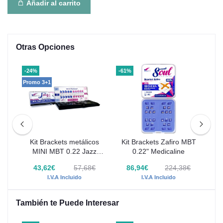
Añadir al carrito
Otras Opciones
-24%
-61%
-50
Promo 3+1
Kit Brackets metálicos
Kit Brackets Zafiro MBT
Br
BT
MINI MBT 0.22 Jazz
0.22" Medicaline
Dia
Hook Securelock
€
43,62€
57,68€
86,94€
224,38€
I.V.A Incluido
I.V.A Incluido
También te Puede Interesar