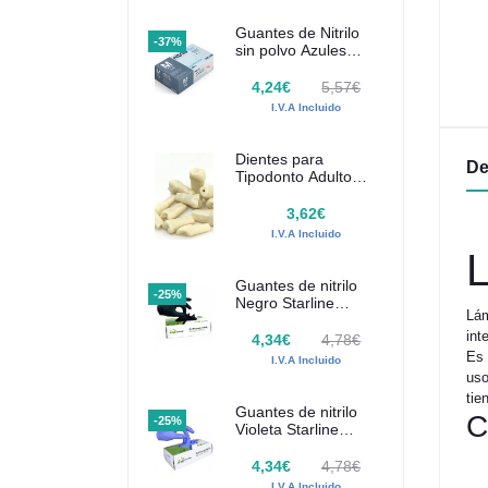
fotocurado inalámbrica Ultradent
Guantes de Nitrilo
-37%
€
372,68€
986,15€
1.934,79€
sin polvo Azules
SANTEX 100 uds
.V.A Incluido
I.V.A Incluido
4,24€
5,57€
I.V.A Incluido
Dientes para
De
Tipodonto Adulto
Frasaco AG-3
3,62€
I.V.A Incluido
L
Guantes de nitrilo
-25%
Negro Starline
Lám
100uds
int
4,34€
4,78€
Es 
I.V.A Incluido
uso
tie
Guantes de nitrilo
C
-25%
Violeta Starline
100uds
4,34€
4,78€
I.V.A Incluido