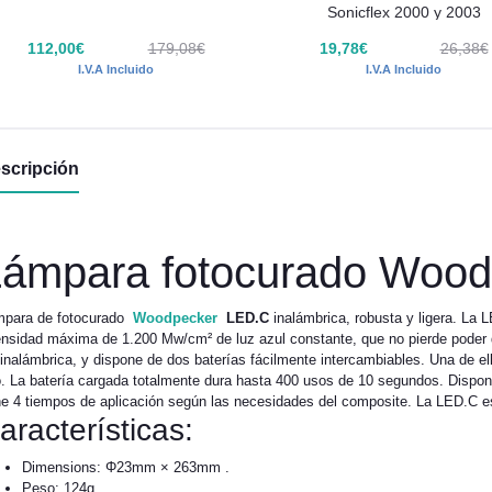
Sonicflex 2000 y 2003
112,00€
179,08€
19,78€
26,38€
I.V.A Incluido
I.V.A Incluido
scripción
ámpara fotocurado Woo
para de fotocurado
Woodpecker
LED.C
inalámbrica, robusta y ligera. La
ensidad máxima de 1.200 Mw/cm² de luz azul constante, que no pierde poder 
inalámbrica, y dispone de dos baterías fácilmente intercambiables. Una de el
. La batería cargada totalmente dura hasta 400 usos de 10 segundos. Dispon
ne 4 tiempos de aplicación según las necesidades del composite. La LED.C 
aracterísticas:
Dimensions: Φ23mm × 263mm .
Peso: 124g.