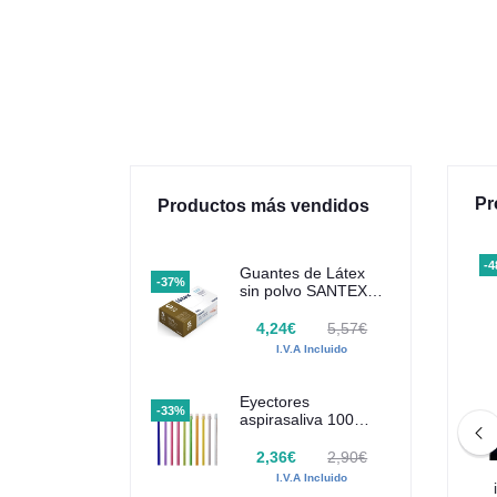
Pr
Productos más vendidos
-58%
-
Guantes de Látex
-37%
sin polvo SANTEX
100 uds
4,24€
5,57€
I.V.A Incluido
Eyectores
-33%
aspirasaliva 100
uds Euronda
Monoart
2,36€
2,90€
I.V.A Incluido
dos neumático ECOS2
Valo Grand Lámpara de