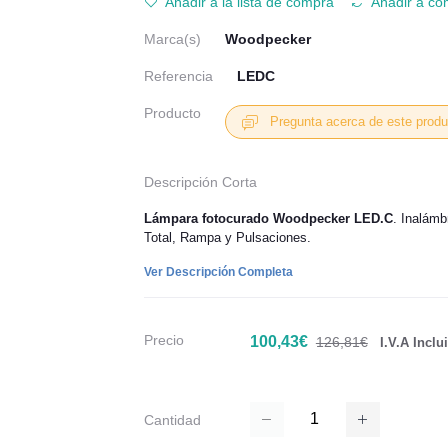
Añadir a la lista de compra
Añadir a co
Marca(s)
Woodpecker
Referencia
LEDC
Producto
Pregunta acerca de este produ
Descripción Corta
Lámpara fotocurado Woodpecker LED.C
. Inalámb
Total, Rampa y Pulsaciones.
Ver Descripción Completa
Precio
100,43€
126,81€
I.V.A Inclu
Cantidad