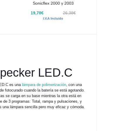
Sonicflex 2000 y 2003
LED
19,78€
26,38€
78,05€
I.V.A Incluido
I.V.A I
dpecker LED.C
 LED.C es una
lámpara de polimerización
, con una
de fotocurado cuando la batería se está agotando.
las se carga en su base mientras la otra está en
e de 3 programas: Total, rampa y pulsaciones, y
es una lámpara sencilla pero muy eficaz y cómoda.