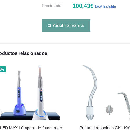
100,43€
Precio total
I.V.A Incluido
Añadir al carrito
oductos relacionados
48%
iLED MAX Lámpara de fotocurado
Punta ultrasonidos GK1 Ka