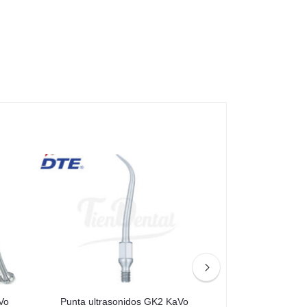
-32%
Vo
Punta ultrasonidos GK2 KaVo
Lámpara fotocur