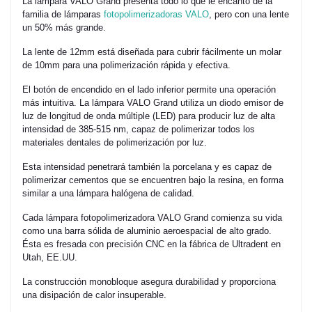
La lámpara VALO Grand presenta todo lo que le encantó de la
familia de lámparas
fotopolimerizadoras VALO
, pero con una lente
un 50% más grande.
La lente de 12mm está diseñada para cubrir fácilmente un molar
de 10mm para una polimerización rápida y efectiva.
El botón de encendido en el lado inferior permite una operación
más intuitiva. La lámpara VALO Grand utiliza un diodo emisor de
luz de longitud de onda múltiple (LED) para producir luz de alta
intensidad de 385-515 nm, capaz de polimerizar todos los
materiales dentales de polimerización por luz.
Esta intensidad penetrará también la porcelana y es capaz de
polimerizar cementos que se encuentren bajo la resina, en forma
similar a una lámpara halógena de calidad.
Cada lámpara fotopolimerizadora VALO Grand comienza su vida
como una barra sólida de aluminio aeroespacial de alto grado.
Ésta es fresada con precisión CNC en la fábrica de Ultradent en
Utah, EE.UU.
La construcción monobloque asegura durabilidad y proporciona
una disipación de calor insuperable.