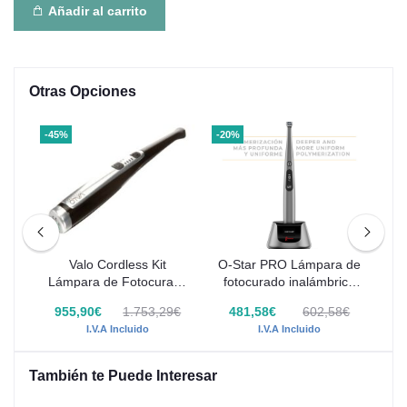
Añadir al carrito
Otras Opciones
-45%
-20%
-20
 de
Valo Cordless Kit
O-Star PRO Lámpara de
V
ca
Lámpara de Fotocurado
fotocurado inalámbrica
Inalámbrica Ultradent
Woodpecker
9€
955,90€
1.753,29€
481,58€
602,58€
I.V.A Incluido
I.V.A Incluido
También te Puede Interesar