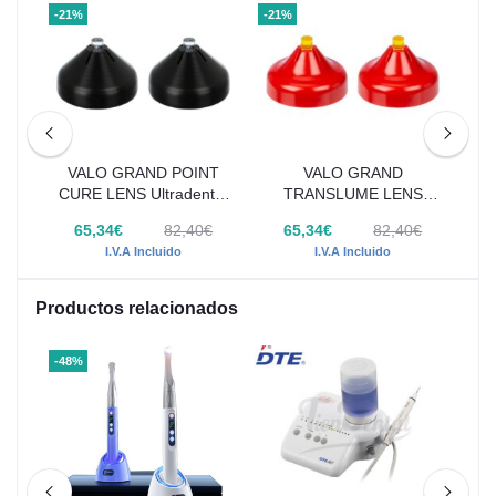
-21%
-21%
-30
CK
VALO GRAND POINT
VALO GRAND
CURE LENS Ultradent 2
TRANSLUME LENS
IN
Uds
Ultradent 2 Uds
€
65,34€
82,40€
65,34€
82,40€
I.V.A Incluido
I.V.A Incluido
Productos relacionados
-48%