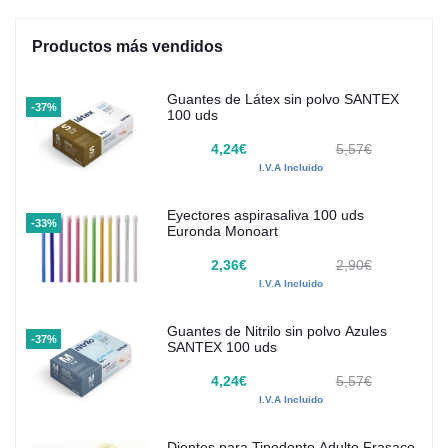
Productos más vendidos
Guantes de Látex sin polvo SANTEX
-37%
100 uds
4,24€
5,57€
I.V.A Incluido
Eyectores aspirasaliva 100 uds
-33%
Euronda Monoart
2,36€
2,90€
I.V.A Incluido
Guantes de Nitrilo sin polvo Azules
-37%
SANTEX 100 uds
4,24€
5,57€
I.V.A Incluido
Dientes para Tipodonto Adulto Frasaco