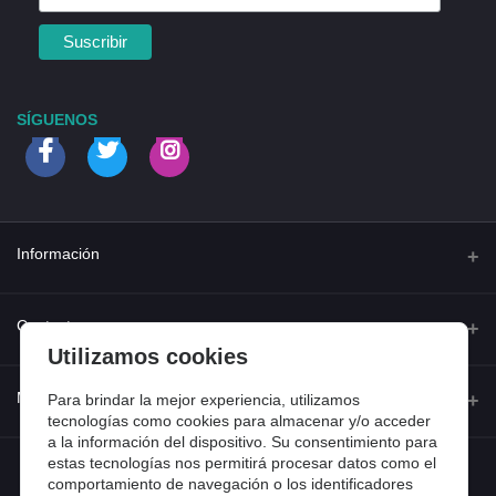
SÍGUENOS
Información
Quienes somos
Contacto
Utilizamos cookies
Contacta con nosotros
Dirección
Mi cuenta
Para brindar la mejor experiencia, utilizamos
Dónde estamos
Calle Ferraz 42, Madrid
tecnologías como cookies para almacenar y/o acceder
Preguntas frecuentes
a la información del dispositivo. Su consentimiento para
estas tecnologías nos permitirá procesar datos como el
Iniciar sesión
Teléfono
Entradas de blog
comportamiento de navegación o los identificadores
918 13 81 81