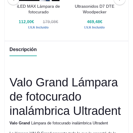
iLED MAX Lámpara de
Ultrasonidos D7 DTE
Ul
fotocurado
Woodpecker
ker
8€
112,00€
179,08€
469,48€
I.V.A Incluido
I.V.A Incluido
Descripción
Valo Grand Lámpara
de fotocurado
inalámbrica Ultradent
Valo Grand
Lámpara de fotocurado inalámbrica Ultradent