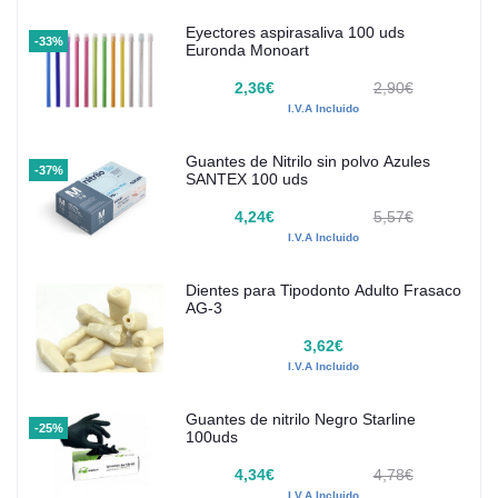
Eyectores aspirasaliva 100 uds
-33%
Euronda Monoart
2,36€
2,90€
I.V.A Incluido
Guantes de Nitrilo sin polvo Azules
-37%
SANTEX 100 uds
4,24€
5,57€
I.V.A Incluido
Dientes para Tipodonto Adulto Frasaco
AG-3
3,62€
I.V.A Incluido
Guantes de nitrilo Negro Starline
-25%
100uds
4,34€
4,78€
I.V.A Incluido