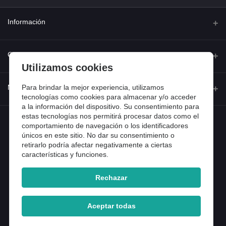
Información
Quienes somos
Contacto
Utilizamos cookies
Contacta con nosotros
Dirección
Para brindar la mejor experiencia, utilizamos
Mi cuenta
Dónde estamos
tecnologías como cookies para almacenar y/o acceder
Calle Ferraz 42, Madrid
a la información del dispositivo. Su consentimiento para
Preguntas frecuentes
estas tecnologías nos permitirá procesar datos como el
Iniciar sesión
Teléfono
Entradas de blog
comportamiento de navegación o los identificadores
918 13 81 81
únicos en este sitio. No dar su consentimiento o
Historial de pedidos
retirarlo podría afectar negativamente a ciertas
Email
características y funciones.
Mi lista de compra
info@tiendental.com
Seguimiento del pedido
Rechazar
Copyright 2025 © TienDental productos dentales, S.L..
Version: 1.14.16.12.
Aceptar todas