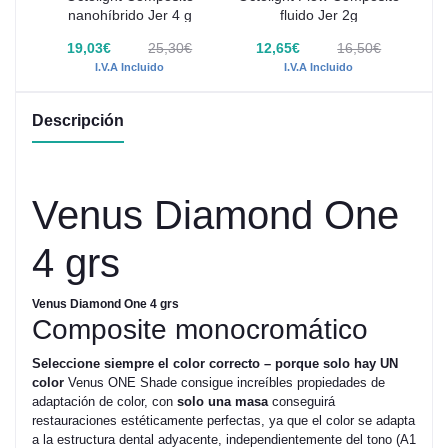
nanohíbrido Jer 4 g
fluido Jer 2g
€
19,03€
25,30€
12,65€
16,50€
I.V.A Incluido
I.V.A Incluido
Descripción
Venus Diamond One
4 grs
Venus Diamond One 4 grs
Composite monocromático
Seleccione siempre el color correcto – porque solo hay UN
color
Venus ONE Shade consigue increíbles propiedades de
adaptación de color, con
solo una masa
conseguirá
restauraciones estéticamente perfectas, ya que el color se adapta
a la estructura dental adyacente, independientemente del tono (A1