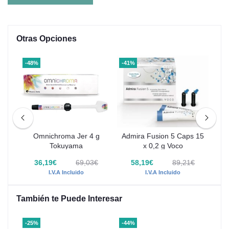
Otras Opciones
-48%
-41%
-40
 4g
Omnichroma Jer 4 g
Admira Fusion 5 Caps 15
Ad
Tokuyama
x 0,2 g Voco
€
36,19€
69,03€
58,19€
89,21€
I.V.A Incluido
I.V.A Incluido
También te Puede Interesar
-25%
-44%
-34