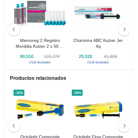
 4
Memoreg 2 Registro
Charisma ABC Kulzer Jer
F
Mordida Kulzer 2 x 50 ml
4g
Mo
50035517
€
90,51€
120,27€
25,52€
41,80€
I.V.A Incluido
I.V.A Incluido
Productos relacionados
-32%
-30%
-41
Pro
nga
Octolight Composite
Octolight Flow Composite
Adm