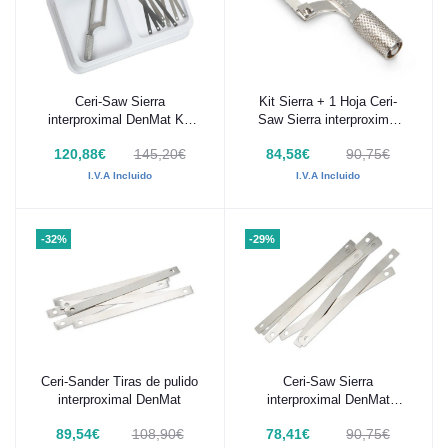
Ceri-Saw Sierra
Kit Sierra + 1 Hoja Ceri-
Añadir al carrito
Añadir al carrito
interproximal DenMat Kit
Saw Sierra interproximal
Sierra + 11 Hojas
DenMat
120,88€
145,20€
84,58€
90,75€
I.V.A Incluido
I.V.A Incluido
-32%
-29%
Ceri-Sander Tiras de pulido
Ceri-Saw Sierra
Añadir al carrito
Añadir al carrito
interproximal DenMat
interproximal DenMat
Reposición 10 Sierras
89,54€
108,90€
78,41€
90,75€