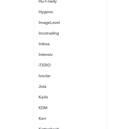
Hu-Friedy
Hygenic
ImageLevel
Incotrading
Inibsa
Intensiv
iTERO
Ivoclar
Jota
KaVo
KDM
Kerr