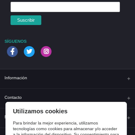
SÍGUENOS
Información
Quienes somos
Contacto
Contacta con nosotros
Utilizamos cookies
Dirección
Mi cuenta
Dónde estamos
Calle Ferraz 42, Madrid
Para brindar la mejor experiencia, utilizamos
Preguntas frecuentes
tecnologías como cookies para almacenar y/o acceder
a la información del dispositivo. Su consentimiento para