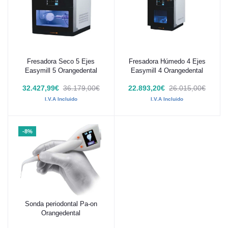
Fresadora Seco 5 Ejes
Fresadora Húmedo 4 Ejes
Añadir al carrito
Añadir al carrito
Easymill 5 Orangedental
Easymill 4 Orangedental
32.427,99€
36.179,00€
22.893,20€
26.015,00€
I.V.A Incluido
I.V.A Incluido
-8%
Sonda periodontal Pa-on
Añadir al carrito
Orangedental