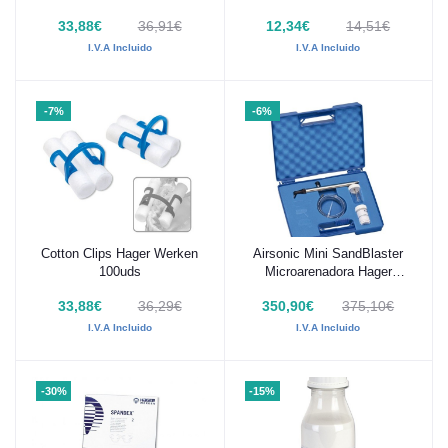
Werken
33,88€
36,91€
12,34€
14,51€
I.V.A Incluido
I.V.A Incluido
-7%
-6%
Cotton Clips Hager Werken
Airsonic Mini SandBlaster
Añadir al carrito
Añadir al carrito
100uds
Microarenadora Hager
Werken
33,88€
36,29€
350,90€
375,10€
I.V.A Incluido
I.V.A Incluido
-30%
-15%