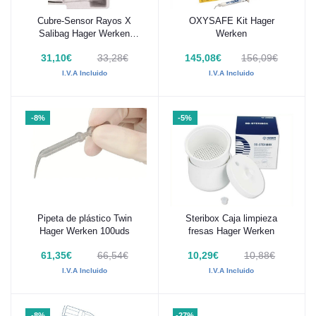
Cubre-Sensor Rayos X
OXYSAFE Kit Hager
Añadir al carrito
Añadir al carrito
Salibag Hager Werken
Werken
320uds
31,10€
33,28€
145,08€
156,09€
I.V.A Incluido
I.V.A Incluido
-8%
-5%
Pipeta de plástico Twin
Steribox Caja limpieza
Añadir al carrito
Añadir al carrito
Hager Werken 100uds
fresas Hager Werken
61,35€
66,54€
10,29€
10,88€
I.V.A Incluido
I.V.A Incluido
-8%
-27%