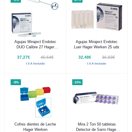
Agujas Miraject Endotec
Agujas Miraject Endotec
Añadir al carrito
Añadir al carrito
DUO Calibre 27 Hager
Luer Hager Werken 25 uds
Werken
37,27€
40,64€
32,48€
36,83€
I.V.A Incluido
I.V.A Incluido
-8%
-15%
Cofres dientes de Leche
Mira 2 Ton 50 tabletas
Añadir al carrito
Añadir al carrito
Hager Werken
Detector de Sarro Hager