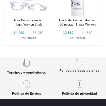
Abre Bocas Spandex
Oxido de Aluminio Airsonic
Añadir al carrito
Añadir al carrito
Hager Werken 2 uds
50 micras - Hager Werken
14,40€
16,93€
12,33€
14,51€
I.V.A Incluido
I.V.A Incluido
Política de devoluciones
Términos y condiciones
Política de Envíos
Política de privacidad