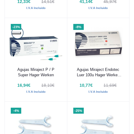
12,33€
14,51€
41,14€
45,97€
uds
I.V.A Incluido
I.V.A Incluido
-23%
-8%
Agujas Miraject P / P
Agujas Miraject Endotec
Añadir al carrito
Añadir al carrito
Super Hager Werken
Luer 100u Hager Werken
(40X0,5MM.)
16,94€
18,10€
10,77€
11,69€
I.V.A Incluido
I.V.A Incluido
-4%
-25%