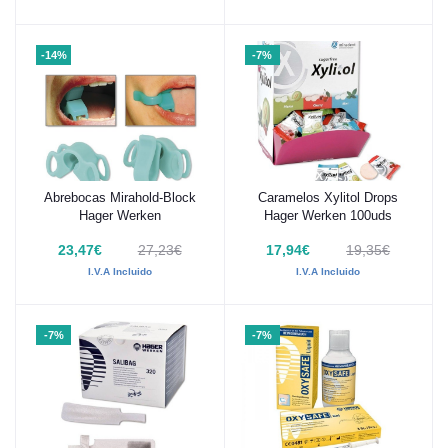
-14%
-7%
Abrebocas Mirahold-Block
Caramelos Xylitol Drops
Añadir al carrito
Añadir al carrito
Hager Werken
Hager Werken 100uds
23,47€
27,23€
17,94€
19,35€
I.V.A Incluido
I.V.A Incluido
-7%
-7%