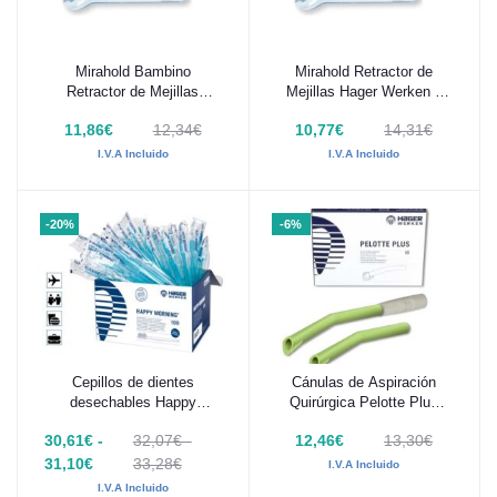
Mirahold Bambino
Mirahold Retractor de
Añadir al carrito
Añadir al carrito
Retractor de Mejillas
Mejillas Hager Werken 2
Infantil Hager Werken 2
uds
11,86€
12,34€
10,77€
14,31€
uds
I.V.A Incluido
I.V.A Incluido
-20%
-6%
Cepillos de dientes
Cánulas de Aspiración
Añadir al carrito
Añadir al carrito
desechables Happy
Quirúrgica Pelotte Plus
Morning 100 uds Hager
Hager Werken 10 uds
30,61€ -
32,07€ -
12,46€
13,30€
Werken
31,10€
33,28€
I.V.A Incluido
I.V.A Incluido