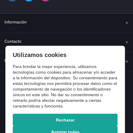
Información
Quienes somos
Contacto
Contacta con nosotros
Utilizamos cookies
Dirección
Mi cuenta
Dónde estamos
Calle Ferraz 42, Madrid
Para brindar la mejor experiencia, utilizamos
Preguntas frecuentes
tecnologías como cookies para almacenar y/o acceder
a la información del dispositivo. Su consentimiento para
Iniciar sesión
Teléfono
Entradas de blog
estas tecnologías nos permitirá procesar datos como el
918 13 81 81
comportamiento de navegación o los identificadores
Historial de pedidos
únicos en este sitio. No dar su consentimiento o
Email
Mi lista de compra
retirarlo podría afectar negativamente a ciertas
info@tiendental.com
características y funciones.
Seguimiento del pedido
Rechazar
Copyright 2025 © TienDental productos dentales, S.L..
Version: 1.14.16.12.
Aceptar todas