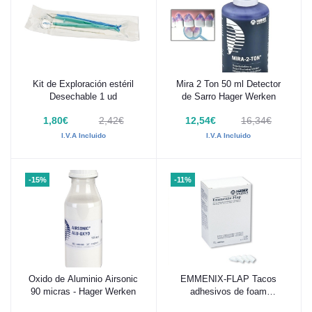
Kit de Exploración estéril
Mira 2 Ton 50 ml Detector
Añadir al carrito
Añadir al carrito
Desechable 1 ud
de Sarro Hager Werken
1,80€
2,42€
12,54€
16,34€
I.V.A Incluido
I.V.A Incluido
-15%
-11%
Oxido de Aluminio Airsonic
EMMENIX-FLAP Tacos
Añadir al carrito
Añadir al carrito
90 micras - Hager Werken
adhesivos de foam
desechables 656303 500