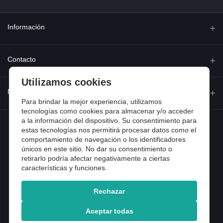
Información
Quienes somos
Contacto
Contacta con nosotros
Utilizamos cookies
Dirección
Mi cuenta
Dónde estamos
Calle Ferraz 42, Madrid
Para brindar la mejor experiencia, utilizamos
Preguntas frecuentes
tecnologías como cookies para almacenar y/o acceder
a la información del dispositivo. Su consentimiento para
Iniciar sesión
Teléfono
Entradas de blog
estas tecnologías nos permitirá procesar datos como el
918 13 81 81
comportamiento de navegación o los identificadores
Historial de pedidos
únicos en este sitio. No dar su consentimiento o
Email
Mi lista de compra
retirarlo podría afectar negativamente a ciertas
info@tiendental.com
características y funciones.
Seguimiento del pedido
Rechazar
Copyright 2025 © TienDental productos dentales, S.L..
Version: 1.14.16.12.
Aceptar todas