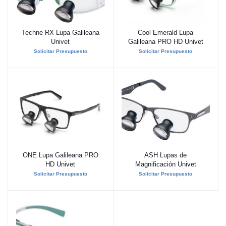
Techne RX Lupa Galileana
Cool Emerald Lupa
Añadir al carrito
Añadir al carrito
Univet
Galileana PRO HD Univet
Solicitar Presupuesto
Solicitar Presupuesto
ONE Lupa Galileana PRO
ASH Lupas de
Añadir al carrito
Añadir al carrito
HD Univet
Magnificación Univet
Solicitar Presupuesto
Solicitar Presupuesto