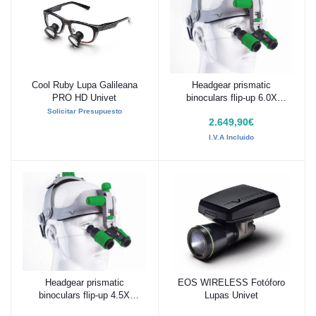
Cool Ruby Lupa Galileana
Headgear prismatic
Añadir al carrito
Añadir al carrito
PRO HD Univet
binoculars flip-up 6.0X
ULTRA HD Univet
Solicitar Presupuesto
2.649,90€
I.V.A Incluido
Headgear prismatic
EOS WIRELESS Fotóforo
Añadir al carrito
Añadir al carrito
binoculars flip-up 4.5X
Lupas Univet
ULTRA HD Univet