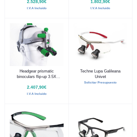
2.528,90€
1.802,90€
I.V.A Incluido
I.V.A Incluido
Headgear prismatic
Techne Lupa Galileana
Añadir al carrito
Añadir al carrito
binoculars flip-up 3.5X
Univet
ULTRA HD Univet
Solicitar Presupuesto
2.407,90€
I.V.A Incluido