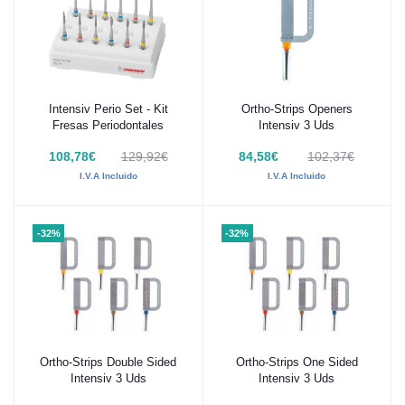
Intensiv Perio Set - Kit
Ortho-Strips Openers
Añadir al carrito
Añadir al carrito
Fresas Periodontales
Intensiv 3 Uds
108,78€
129,92€
84,58€
102,37€
I.V.A Incluido
I.V.A Incluido
-32%
-32%
Ortho-Strips Double Sided
Ortho-Strips One Sided
Añadir al carrito
Añadir al carrito
Intensiv 3 Uds
Intensiv 3 Uds