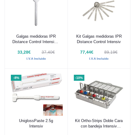
Galgas medidoras IPR
Kit Galgas medidoras IPR
Añadir al carrito
Añadir al carrito
Distance Control Intensiv 3
Distance Control Intensiv
uds
33,28€
37,40€
77,44€
89,19€
I.V.A Incluido
I.V.A Incluido
-8%
-10%
UniglossPaste 2.5g
Kit Ortho-Strips Doble Cara
Añadir al carrito
Añadir al carrito
Intensiv
con bandeja Intensiv
OST400-070