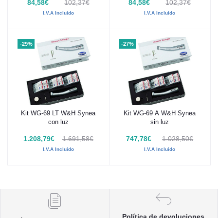
84,58€
102,37€
84,58€
102,37€
I.V.A Incluido
I.V.A Incluido
-29%
-27%
Kit WG-69 LT W&H Synea
Kit WG-69 A W&H Synea
Añadir al carrito
Añadir al carrito
con luz
sin luz
1.208,79€
1.691,58€
747,78€
1.028,50€
I.V.A Incluido
I.V.A Incluido
Política de devoluciones