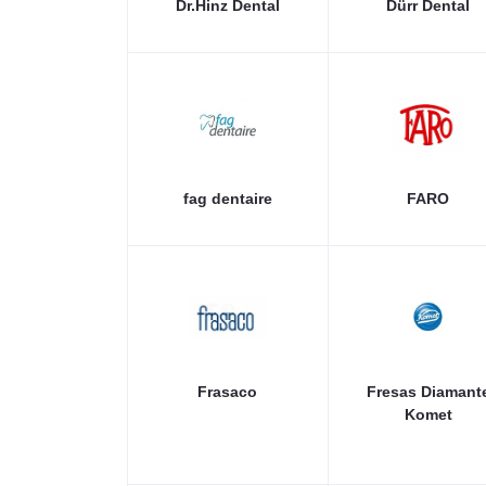
Dr.Hinz Dental
Dürr Dental
fag dentaire
FARO
Frasaco
Fresas Diamant
Komet