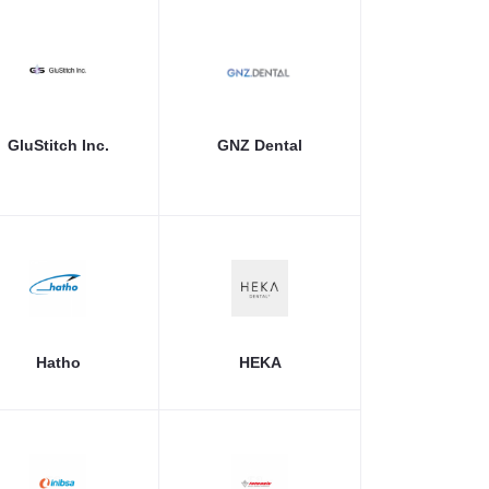
GluStitch Inc.
GNZ Dental
Hatho
HEKA